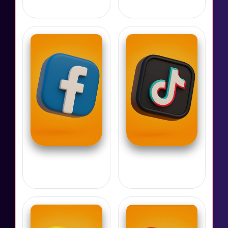
تيك توك
فيسبوك