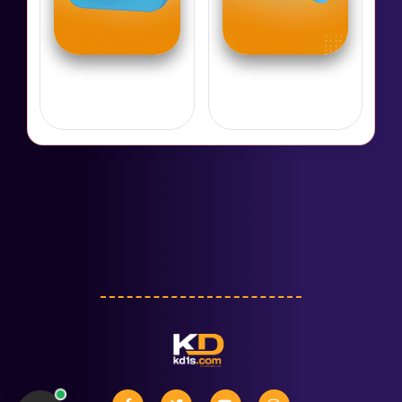
تليجرام
تويتر