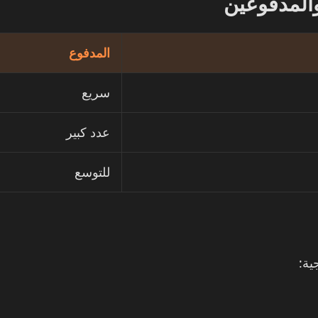
والمدفوعين
المدفوع
سريع
عدد كبير
للتوسع
ية: