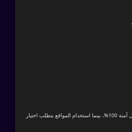
نعم، ولكن بشروط. الأمان يعتمد بشكل كبير على الطريقة التي تستخدمها. الطرق الطبيعية مثل المحتوى والتفاعل آمنة 100%، بينما استخدام المواقع يتطلب اختيار