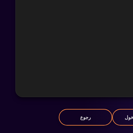
خول
رجوع