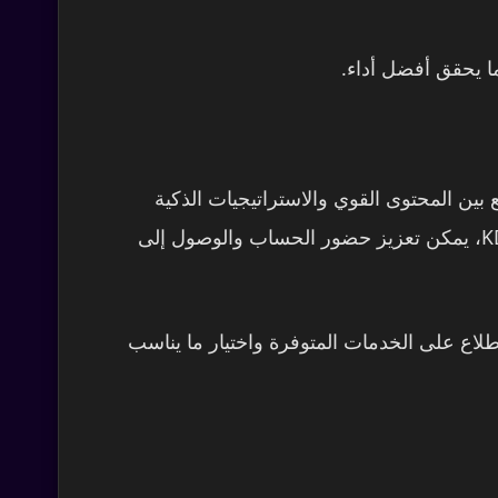
ا يحقق أفضل أداء.
ع بين المحتوى القوي والاستراتيجيات الذكية
لتحقيق النمو المطلوب. ومن خلال العمل المستمر على تطوير المحتوى والاستفادة من الخدمات المتاحة عبر KD1S، يمكن تعزيز حضور الحساب والوصول إلى
 عن طرق تساعدك على تطوير حسابك وزيادة قوة حضورك على تيك توك، يمكنك زيارة KD1S والاطلاع على الخدمات المتوفرة واختيار ما يناسب