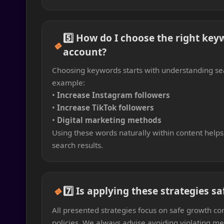
5️⃣ How do I choose the right key
🔹
account?
Choosing keywords starts with understanding sea
example:
•
Increase Instagram followers
•
Increase TikTok followers
•
Digital marketing methods
Using these words naturally within content helps 
search results.
🔹
7️⃣ Is applying these strategies s
All presented strategies focus on safe growth co
policies. We always advise avoiding violating m