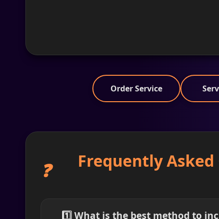
Order Service
Serv
Frequently Asked 
❓
1️⃣ What is the best method to inc