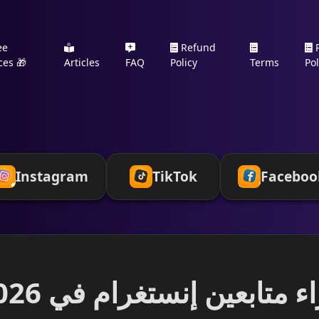
ee
Refund
P
ces 🎁
Articles
FAQ
Policy
Terms
Pol
Instagram
TikTok
Faceboo