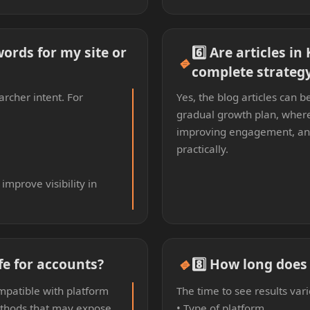
words for my site or
6️⃣ Are articles i
🔹
complete strateg
rcher intent. For
Yes, the blog articles can 
gradual growth plan, where
improving engagement, and
practically.
improve visibility in
🔹
afe for accounts?
8️⃣ How long does 
mpatible with platform
The time to see results var
ethods that may expose
• Type of platform