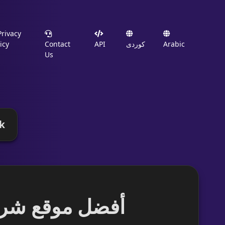
rivacy
icy
Contact
API
کوردی
Arabic
Us
k