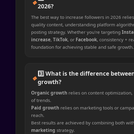
🔹
2026?
The best way to increase followers in 2026 relie
quality content, understanding platform algorith
posting strategy. Whether you're targeting
Inst
increase
,
TikTok
, or
Facebook
, consistency + r
foundation for achieving stable and safe growth.
3️⃣ What is the difference betwee
🔹
growth?
Organic growth
relies on content optimization
of trends.
Paid growth
relies on marketing tools or campa
reach.
Best results are achieved by combining both wit
marketing
strategy.