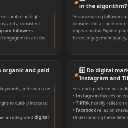
🔹
in the algorithm?
s on combining high-
Yes, increasing followers 
ms, and a consistent
consider the account more a
agram followers
appear on the Explore page
eal engagement are the
be on engagement quality, n
n organic and paid
4️⃣ Do digital mar
🔹
Instagram and Ti
, keywords, and smart use
Yes, each platform has a d
•
Instagram
focuses on en
igns to quickly increase
•
TikTok
heavily relies on 
•
Facebook
relies on share
hin an integrated
digital
Understanding these differ