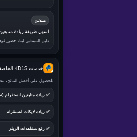
مبتدئين
اسهل طريقة زيادة متابعين ان
دليل المبتدئين لبناء حضور قو
خدمات KD1S الخاصة بانستقرام
للحصول على أفضل النتائج، نن
✅ زيادة متابعين انستقرام (
✅ زيادة لايكات انستقرام
✅ رفع مشاهدات الريلز