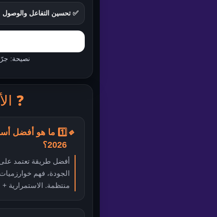
✅ تحسين التفاعل والوصول
نصيحة: جرّب لمدة 7 أيام “نمو تدريجي” مع منشورات يومي
❓ ال
🔹
1️⃣ ما هو أفضل أس
2026؟
أفضل طريقة تعتمد على 
الجودة، فهم خوارزميات
منتظمة. الاستمرارية + 