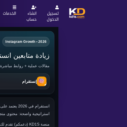
تسجيل
انشاء
الخدمات
الدخول
حساب
Instagram Growth • 2026
زيادة متابعين انست
مقالات عملية + روابط مباشرة
إنستقرام
انستقرام في 
استراتيجية واضحة: محتوى متجد
منصة KD1S (دعمكم) 