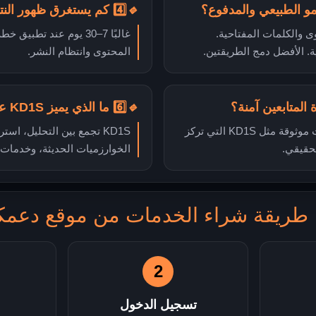
🔹
4️⃣ كم يستغرق ظهور النتائج؟
 والكلمات المفتاحية.
غالبًا 7–30 يوم عند تط
. الأفضل دمج الطريقتين.
المحتوى وانتظام النشر.
🔹
6️⃣ ما الذي يميز KD1S عن غيرها؟
نعم، إذا تم اختيار خدمات موثوقة مثل KD1S التي تركز
KD1S تجمع بين التحليل، است
لحقيقي.
الخوارزميات الحديثة، وخدمات 
طريقة شراء الخدمات من موقع دعمك
2
تسجيل الدخول
ش