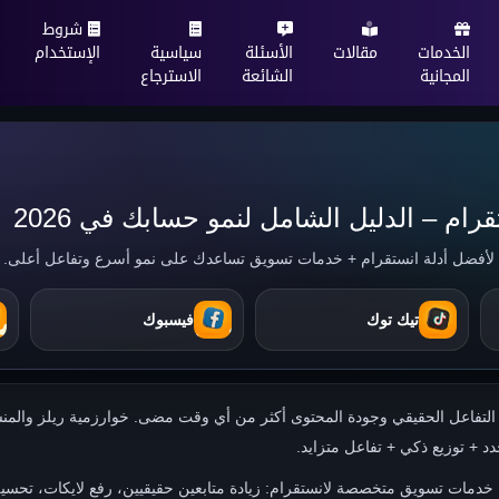
شروط
الخدمات
مقالات
الأسئلة
سياسية
الإستخدام
المجانية
الشائعة
الاسترجاع
قرام – الدليل الشامل لنمو حسابك في 2026
 لأفضل أدلة انستقرام + خدمات تسويق تساعدك على نمو أسرع وتفاعل أعلى.
تيك توك
فيسبوك
2026 يعتمد على التفاعل الحقيقي وجودة المحتوى أكثر من أي وقت مضى. خوارزمية ريلز وا
د + توزيع ذكي + تفاعل متزايد.
تقدم لك خدمات تسويق متخصصة لانستقرام: زيادة متابعين حقيقيين، رفع لايكات، تح