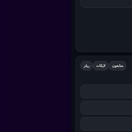
متابعون
لايكات
ريلز