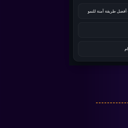
دعم kd1s
✕
ع
EN
کو
متاح الآن
م