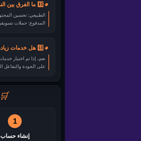
🔹
3️⃣ ما الفرق بين النمو الطبيعي والمدفوع؟
الطبيعي: تحسين المحتوى
المدفوع: حملات تسويقية
🔹
5️⃣ هل خدمات زيادة المتابعين آمنة؟
على الجودة والتفاعل ا
🛒
1
إنشاء حساب