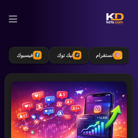
انستقرام
تيك توك
فيسبوك