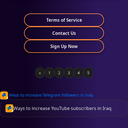
Terms of Service
Contact Us
Sign Up Now
«
1
2
3
4
5
Ways to increase Telegram followers in Iraq
Ways to increase YouTube subscribers in Iraq