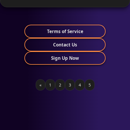
Terms of Service
Contact Us
Sign Up Now
«
1
2
3
4
5